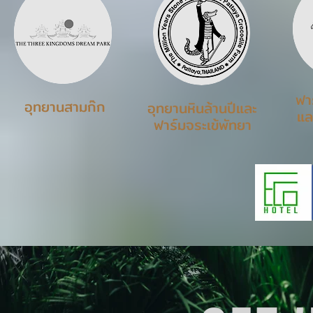
ฟา
อุทยานสามก๊ก
อุทยานหินล้านปีและ
แล
ฟาร์มจระเข้พัทยา