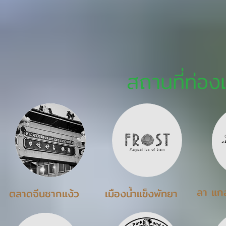
สถานที่ท่องเ
ลา แกล
ตลาดจีนชากแง้ว
เมืองน้ำแข็งพัทยา