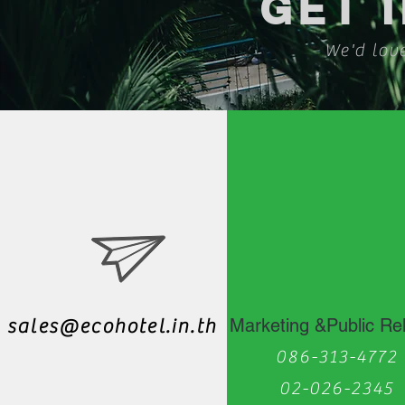
GET 
We'd lov
sales@ecohotel.in.th
Marketing &Public Rel
086-313-4772
02-026-2345