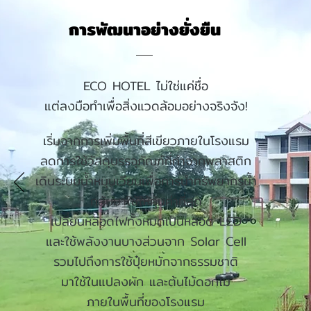
การพัฒนาอย่างยั่งยืน
ECO HOTEL ไม่ใช่แค่ชื่อ
แต่ลงมือทำเพื่อสิ่งแวดล้อมอย่างจริงจัง!
เริ่มจากการเพิ่มพื้นที่สีเขียวภายในโรงแรม
ลดการใช้วัสดุบรรจุภัณฑ์ที่ทำจากพลาสติก
เดินระบบน้ำหมุนเวียน
เพื่อการนำทรัพยากรน้ำ
กลับมาใช้ให้คุ้มค่าที่สุด
เปลี่ยนหลอดไฟทั้งหมดเป็นหลอด LED
และใช้พลังงานบางส่วน
จาก Solar Cell
รวมไปถึงการใช้ปุ๋ยหมักจากธรรมชาติ
มาใช้ในแปลงผัก และต้นไม้ดอกไม้
ภายในพื้นที่ของโรงแรม